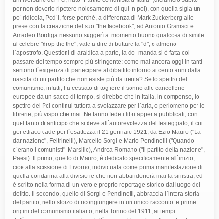
anniversario del Pci, nato "Partito comunista d`Italia" (diciamolo subito
per non doverlo ripetere noiosamente di qui in poi), con quella sigla un
po` ridicola, Pcd`I, forse perché, a differenza di Mark Zuckerberg alle
prese con la creazione del suo "the facebook", ad Antonio Gramsci e
Amadeo Bordiga nessuno suggerì al momento buono qualcosa di simile
al celebre "drop the the", vale a dire di buttare la "d", o almeno
l`apostrofo. Questioni di araldica a parte, la do- manda si è fatta col
passare del tempo sempre più stringente: come mai ancora oggi in tanti
sentono l`esigenza di partecipare al dibattito intorno ai cento anni dalla
nascita di un partito che non esiste più da trenta? Se lo spettro del
comunismo, infatti, ha cessato di togliere il sonno alle cancellerie
europee da un sacco di tempo, si direbbe che in Italia, in compenso, lo
spettro del Pci continui tuttora a svolazzare per l`aria, o perlomeno per le
librerie, più vispo che mai. Ne fanno fede i libri appena pubblicati, con
quel tanto di anticipo che si deve all`autorevolezza del festeggiato, il cui
genetliaco cade per l`esattezza il 21 gennaio 1921, da Ezio Mauro ("La
dannazione", Feltrinelli), Marcello Sorgi e Mario Pendinelli ("Quando
c`erano i comunisti", Marsilio), Andrea Romano ("Il partito della nazione",
Paesi). Il primo, quello di Mauro, è dedicato specificamente all`inizio,
cioè alla scissione di Livorno, individuata come prima manifestazione di
quella condanna alla divisione che non abbandonerà mai la sinistra, ed
è scritto nella forma di un vero e proprio reportage storico dal luogo del
delitto. Il secondo, quello di Sorgi e Pendinelli, abbraccia l`intera storia
del partito, nello sforzo di ricongiungere in un unico racconto le prime
origini del comunismo italiano, nella Torino del 1911, ai tempi