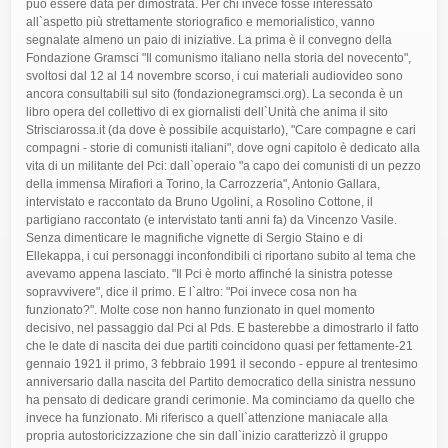
può essere data per dimostrata. Per chi invece fosse interessato
all`aspetto più strettamente storiografico e memorialistico, vanno
segnalate almeno un paio di iniziative. La prima è il convegno della
Fondazione Gramsci "Il comunismo italiano nella storia del novecento",
svoltosi dal 12 al 14 novembre scorso, i cui materiali audiovideo sono
ancora consultabili sul sito (fondazionegramsci.org). La seconda è un
libro opera del collettivo di ex giornalisti dell`Unità che anima il sito
Strisciarossa.it (da dove è possibile acquistarlo), "Care compagne e cari
compagni - storie di comunisti italiani", dove ogni capitolo è dedicato alla
vita di un militante del Pci: dall`operaio "a capo dei comunisti di un pezzo
della immensa Mirafiori a Torino, la Carrozzeria", Antonio Gallara,
intervistato e raccontato da Bruno Ugolini, a Rosolino Cottone, il
partigiano raccontato (e intervistato tanti anni fa) da Vincenzo Vasile.
Senza dimenticare le magnifiche vignette di Sergio Staino e di
Ellekappa, i cui personaggi inconfondibili ci riportano subito al tema che
avevamo appena lasciato. "Il Pci è morto affinché la sinistra potesse
sopravvivere", dice il primo. E l`altro: "Poi invece cosa non ha
funzionato?". Molte cose non hanno funzionato in quel momento
decisivo, nel passaggio dal Pci al Pds. E basterebbe a dimostrarlo il fatto
che le date di nascita dei due partiti coincidono quasi per fettamente-21
gennaio 1921 il primo, 3 febbraio 1991 il secondo - eppure al trentesimo
anniversario dalla nascita del Partito democratico della sinistra nessuno
ha pensato di dedicare grandi cerimonie.
Ma cominciamo da quello che invece ha funzionato. Mi riferisco a quell`attenzione maniacale alla propria autostoricizzazione che sin dall`inizio caratterizzò il gruppo dirigente comunista. Palmiro Togliatti per primo voile sempre personalmente curare, graduare, sistematizzare la riflessione pubblica su ogni singolo passaggio di quella vicenda (piegandola non di rado, anzi praticamente sempre, alle esigenze politiche del momento, ma avendo anche lo scrupolo di preservarne e tramandarne a ogni costo il patrimonio documentario). Una tale consapevolezza era già evidentissima nelle famose tesi di Lione, elaborate da Gramsci in stretto raccordo con Togliatti per il terzo congresso del Pcd`I, nel gennaio 1926, con cui il nuovo gruppo dirigente prese definitivamente la guida del partito, emarginando Amadeo Bordiga (a lungo anche dalla memoria e dalle storie di partito), che fino ad allora lo aveva guidato. E lo aveva fatto su una linea decisamente radicale, fino a scontrarsi con Mosca e direttamente con Lenin, che gli aveva dedicato alcune non benevole citazioni nel suo celebre pamphlet "L`estremismo, malattia infantile del comunismo". Molto è già stato scritto sulla vulgata che in pratica faceva nascere il Pci a Lione, da un gruppo dirigente presentato - tramite la figura di Gramsci - come custode legittimo della migliore tradizione nazionale (la famosa genealogia De Sanctis-Labriola-CroceGramsci). Operazione che da un lato rimuoveva la posizione centrale di Bordiga e il ruolo decisivo di Mosca nella sua esautorazione, dall`altro oscurava il successivo contrasto dello stesso Gramsci con il gruppo dirigente sovietico, e con Togliatti, agli albori dello stalinismo, per ridisegnare una perfetta linea di continuità, all`insegna dell`autonomia nazionale del Pci e del suo radicamento nella storia d`Italia, che in ultima analisi puntava a presentarlo come l`ultimo erede non solo della tradizione del socialismo italiano (mentre il Psi era vivo e vegeto, peraltro), ma addirittura del meglio della tradizione filosofica e politica dell`Italia liberale. In tanta appassionata cura per l`albero genealogico, in tale continuo sforzo di accreditare la nobiltà dei propri natali e i conseguenti titoli di discendenza, sta forse il vero segreto del Pci e della sua straordinaria persi- stenza nel dibattito politico-culturale, e certamente la principale differenza rispetto a ciò che è venuto dopo, a partire dagli anni novanta. Com`è evidente dalla semplice constatazione che oggi i partiti gli anni se li calano. Allora, come si è visto, se li aumentavano. Certo nessuno oggi prende per buona, in blocco, la ricostruzione della vicenda del Pci come di un processo perfettamente lineare, dettato da un`inflessibile necessità storica. Non per niente il primo capitolo del libro di Romano si apre con le sconsolate parole pronunciate da Gramsci di ritorno dal primo congresso - "Livorno, che disastro" - ricordate da Camilla Ravera. E pochi anni dopo, nel 1924, sarà ancora Gramsci a scrivere: "Fummo, senza volerlo, un aspetto della dissoluzione generale della società italiana". E certo ha ragione Mauro nel sottolineare l`incredibile rimozione del problema del fascismo da tutti o quasi tutti gli interventi pronunciati al congresso di Livorno, a dimostrazione di quanto la cecità dinanzi all`imminente catastrofe, che avrebbe portato il movimento operaio a dividersi tanto aspramente proprio quando più che mai avrebbe dovuto compattarsi, non colpiva solo i comunisti. E tuttavia quell`idea di una continuità politica e culturale, indistruttibile perché intimamente collegata alla storia del paese, e non solo alle masse popolari, mostra una straordinaria capacità di sopravvivenza. Da questo punto di vista il più netto è il libro di Sorgi e Pendinelli, che fondamentalmente individua proprio nel pensiero di Gramsci, affidato ai Quaderni del carcere, il tesoro che nelle abili mani di Togliatti frutterà fino al punto di fare del Pci il più forte partito comunista d`occidente. E` il paradosso da cui parte anche Romano: "Il fallimento conclamato del comunismo mondiale e l`autoestinzione del Pci hanno lasciato dietro di sé una vicenda storica nella quale ancora oggi si specchia la nazione italiana". Nella convinzione che al fondo la storia del Pci sia stata anche la storia della nostra nazione. "O meglio, una delle storie della nostra nazione" (qui Romano sta parafrasando Gramsci, secondo il quale scrivere la storia di un partito avrebbe voluto dire scrivere la storia del paese da un punto di vista monografico). Una storia in cui "ritroviamo il passaggio dal ribellismo d`inizio Nove- cento alle istituzioni repubblicane nate dalla Resistenza, in parallelo alla trasformazione di un partito rivoluzionario, che anche di quel ribellismo era figlio, in un partito che si fece sentinella delle nuove istituzioni democratiche sin dalla loro fondazione e poi lungo tutti i passaggi più drammatici della repubblica". E che ora - si potrebbe aggiungere in polemica con lo stesso Romano, parlamentare del Pd - sembra rifare la stessa strada al contrario, attraverso l`abbraccio con il grillismo, verso il "ribellismo" e il sovversivismo da cui era partito. Certo è che quell`evoluzione non fu incontrastata. E anzi, in un certo senso, è la battaglia attorno a questo specifico tratto della storia della sinistra a non essere mai venuta meno, e ad accenderne il dibattito ancora oggi, in qualche modo sotterraneo. Dice Mauro in un`intervista al Venerdì a proposito del suo libro, che Repubblica è stata anche "il tentativo di unire la cultura liberalsocialista agli altri pezzi della sinistra italiana". E che "in questi lunghi anni è capitato che qualcuno per insultarmi mi abbia detto: azionista!". E` probabile che per i più giovani una simile accusa - l`accostamento dell`ex direttore del principale quotidiano progressista del paese a un partito durato lo spazio di un quinquennio ed estintosi nel 1947, quando lui non era neanche nato - sia ormai del tutto incomprensibile. Per intenderlo si potrebbe provare a ridisegnare l`intera storia della sinistra lungo due linee parallele. Da un lato il filone di cui abbiamo parlato finora, che va dal Gramsci dei Quaderni al Togliatti della svolta di Salerno, dell`amnistia ai fascisti e del voto a favore dei patti lateranensi in Costituente, e arriva fino al Berlinguer del compromesso storico (che proprio alla strategia togliattiana dell`unità antifascista si richiamava esplicitamente); dall`altro la riscoperta del giovane Gramsci (il Gramsci "rivoluzionario", contro Togliatti e il togliattismo) da parte dell`estremismo degli anni Sessanta; le battaglie spesso minoritarie ma destinate a una grande fortuna postuma di quei partiti della sinistra laica, a cominciare dal Partito d`Azione, che già non volevano saperne del governo Badoglio e del compromesso con la monarchia nel `44, per non parlare di quello con la Chiesa; fino all`ultimo Berlinguer, quello cioè della diversità e della questione morale, parola d`or- dine non per nulla lanciata proprio in un`intervista a Repubblica, nel 1981. Al primo filone (il Gramsci dei Quaderni, il Togliatti dell`unità antifascista e il Berlinguer del compromesso storico) si richiamava in qualche modo, per legittimarsi, l`ultimo gruppo dirigente del Pci (e del Pds, e dei Ds) al momento di chiudere il cerchio di un così lungo sforzo unitario incontrando gli eredi della Dc non più in una semplice coalizione, ma in uno stesso partito. E così, infatti, il Partito democratico era stato inizialmente concepito al convegno di Orvieto del 2006, aperto non per nulla dalle relazioni di due storici, uno per parte: Pietro Scoppola, per i post democristiani, e l`allora vicedirettore dell`Istituto Gramsci, Roberto Gualtieri, per i postcomunisti (più una terza relazione del politologo Salvatore Vassallo in quota ulivista, che con qualche forzatura potremmo iscrivere come rappresentante della corrente azionista). Questo supremo sforzo di inserire persino il Pd all`interno di quella complicata e al tempo stesso fin troppo lineare genealogia sarebbe stato momentaneamente sommerso dalla scelta di fondare il partito attraverso primarie all`americana, con l`incoronazione di Walter Veltroni. Ma bene o male, come la cronaca, i retroscena e le polemiche politiche hanno regolarmente testimoniato, l`idea che alla fine dei conti si trattasse sempre della "vecchia ditta" ha resistito a lungo. Come a lungo hanno resistito i suoi titolari. Sta di fatto che ormai, dopo la stagione renziana e le successive scissioni, con la fuoriuscita di nomi del calibro di Massimo D`Alema e Pier Luigi Bersani, il filo della trasmissione ereditaria dei gruppi dirigenti è stato spezzato. Più di venti anni fa, quando ero un giovane militante di sinistra, ricordo che Giuseppe Chiarante venne in sezione a presentare un suo libro sulla storia del Pci e i primi passi del Pds intitolato "Da Togliatti a D`Alema" (Laterza). E nessuno ci trovò nulla di strano. Voi domani lo comprereste un libro intitolato "Da Gramsci a Speranza"? Ma c`è una seconda ragione che spiega perché, paradossalmente, i tanti riconoscimenti di oggi sono probabilmente la testimonianza di quanto la storia del Pci sia ormai davvero cosa morta e sepolta. Perché fino a ieri un filo, sia pure esile e pieno di contrad- dizioni, non legava solo la storia dei dirigenti, ma anche quella delle idee e delle battaglie che avevano portato avanti, e permetteva ancora e nonostante tutto, se non altro agli storici più benevoli, di raccontarla sempre da capo senza che perdesse completamente di significato. Perché bene o male un senso - diciamo una direzione - ce l`aveva, e non era difficile rintracciarla, dal partito rivoluzionario, settario e antidemocratico delle origini fino allo sbocco nella sinistra democratica europea, in una evoluzione lenta, contrastata e contraddittoria, ma che osservata da altezza storica conserva una certa linearità. Una coerenza di fondo che non è stata spezzata dagli occasionali sbandamenti in un s