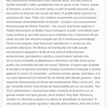
dell`esposizione universale e dell`impresa libica, fino alla svolta di
Achille Occhetto e oltre, proiettandosi fino ai giorni nostri. Il terzo, quello
di Romano, si pone in un certo senso a valle di questo percorso, per
tracciarne un bilancio che ha già nel titolo ("Il partito della nazione") la
soluzione del caso. Titolo che contiene ovviamente una provocazione,
richiamando immediatamente la formula - coniata e successivamente
disconosciuta da Alfredo Reichlin - con cui per una breve stagione il
Partito democratico di Matteo Renzi immaginò di poter consolidare quel
ruolo centrale (e secondo alcuni pure centrista) che il clamoroso 40 per
cento raccolto alle elezioni europee del 2014 sembrava promettergli.
Prima di proseguire, sarà bene però sgomberare il campo da una
possibile obiezione. Mi riferisco all`eventualità che tutte queste
elucubrazioni appaiano il frutto di una sorta di deformazione
professionale, giornalistica o politica, come fossero ispirate cioè
da
un`ansia smodata di attualizzare e trascinare nei talk show anche
quello che andrebbe lasciato nei musei. Ebbene, a fugare ogni sospetto
di forzatura al riguardo dovrebbe bastare la polemica innescata a sinistra
appena lo scorso 22 novembre - polemica ancora aperta, beninteso, e in
cui sono intervenuti con fervore fior di ministri dell`attuale governo - dalla
seguente dichiarazione di Renzi alla trasmissione "Mezz`ora in più", che
per comodità riporto nella forma del tweet pubblicato sul suo profilo: "Nel
2021 celebreremo l`anniversario della scissione di #Livorno con un
grande evento con tanti giovani, dove inviterò Tony Blair. Perché la
sinistra o è riformista o perde e la vittoria di @JoeBiden lo dimostra". E
con questo, per quanto riguarda l`attualità della materia, direi che la tesi