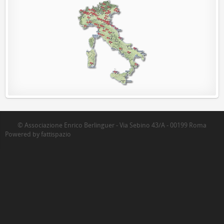
© Associazione Enrico Berlinguer - Via Sebino 43/A - 00199 Roma
Powered by fattispazio