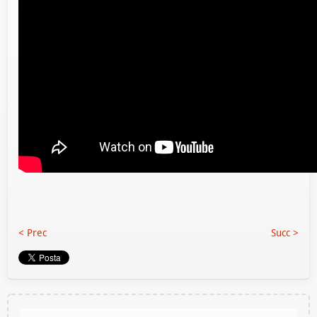
< Prec
Succ >