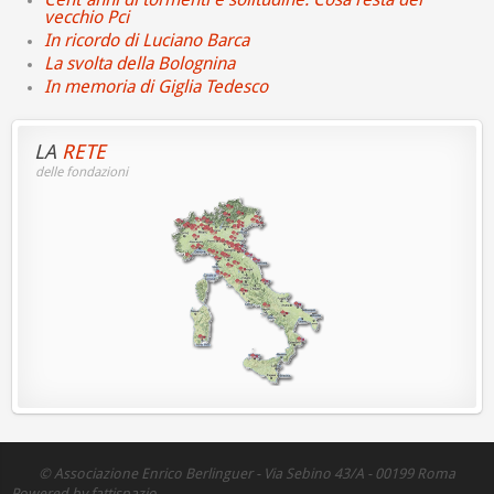
vecchio Pci
In ricordo di Luciano Barca
La svolta della Bolognina
In memoria di Giglia Tedesco
LA
RETE
delle fondazioni
© Associazione Enrico Berlinguer - Via Sebino 43/A - 00199 Roma
Powered by fattispazio