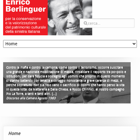
Contro la mafia e contro la camorra, come contro il terrorismo, occorre suscitare
una grande e nazionale mobilitazione di massa, rinsaldare il rapporto tra po¬polo e
istituzioni, per dare fiducia e sostegno agli uomini che proprio in questo momento
si stanno battendo con tenacia e coraggio nonostante la grave carenza di mezzi, e
perché soprattutto non sia reso vano il sacrificio di coloro che hanno perso la vita
in questa lotta: da Mattarella a Dalla Chiesa, a Rocco Chinnici, al nostro compagno
Pio La Torre, a tanti e tanti altri. [...]
Discorso alla Camera Agosto 1983
Home