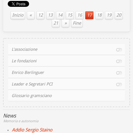
«
Inizio
12
13
14
15
16
17
18
19
20
»
21
Fine
L'associazione
Le fondazioni
Enrico Berlinguer
Leader e Segretari PCI
Glossario gramsciano
News
Memoria e autonomia
Addio Sergio Staino