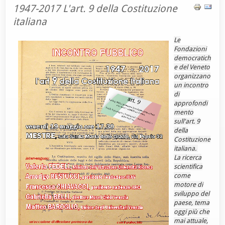
1947-2017 L'art. 9 della Costituzione
italiana
Le
Fondazioni
democratich
e del Veneto
organizzano
un incontro
di
approfondi
mento
sull'art. 9
della
Costituzione
italiana.
La ricerca
scientifica
come
motore di
sviluppo del
paese, tema
oggi più che
mai attuale,