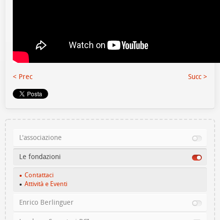
< Prec
Succ >
L'associazione
Le fondazioni
Contattaci
Attività e Eventi
Enrico Berlinguer