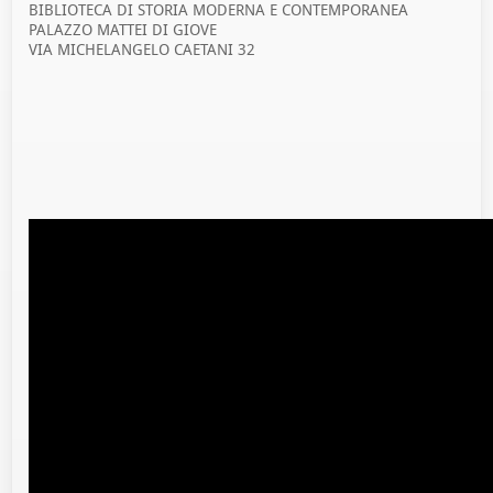
BIBLIOTECA DI STORIA MODERNA E CONTEMPORANEA
PALAZZO MATTEI DI GIOVE
VIA MICHELANGELO CAETANI 32