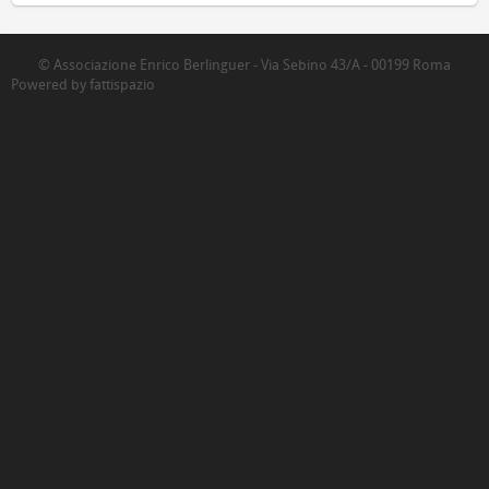
© Associazione Enrico Berlinguer - Via Sebino 43/A - 00199 Roma
Powered by fattispazio