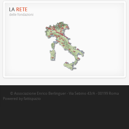
LA
RETE
delle fondazioni
© Associazione Enrico Berlinguer - Via Sebino 43/A - 00199 Roma
Powered by fattispazio