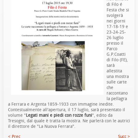
di Filo é
Festa che si
svolgerà
nei giorni
17-18-19 e
23-24-25-
26 luglio
presso il
Parco
G.P.Coatti
di Filo (FE),
sarà
allestita
una mostra
sulle carte
che
raccontano
la pellagra
a Ferrara e Argenta 1859-1933 con immagine inedite.
Contestualmente all'apertura, il 17 luglio, sarà presentato il
volume "
Legati mani e piedi con rozze funi
", edito da
Tresogni, dal quale è tratta la mostra. Ne parlerà con le autrici
il direttore de "La Nuova Ferrara".
< Prec
Succ >