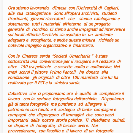
Ora stiamo lavorando, d’intesa con l’Università di Cagliari,
alla sua catalogazione. Sono all’opera archivisti, studenti
tirocinanti, giovani ricercatori che stanno catalogando e
sistemando tutti i materiali all’interno di un progetto
generale di riordino. Ci siamo anche impegnati ad intervenire
sui locali affinché l’archivio sia ospitato in un ambiente
adeguato e accogliente, e anche questa misura richiede un
notevole impegno organizzativo e finanziario.
Con la Cineteca sarda “Società Umanitaria “ è stata
sottoscritta una convenzione per il recupero e il restauro di
oltre 150 tra pellicole e cassette audio e audiovisive. Nei
mesi scorsi il pittore Primo Pantoli ha donato alla
Fondazione gli originali di oltre 100 manifesti che lui ha
realizzato per il PCI e la sinistra sarda.
L’obiettivo che ci proponiamo ora è quello di completare il
lavoro con la sezione fotografica dell’archivio. Disponiamo
già di tante fotografie ma puntiamo ad allargare il
patrimonio con l’aiuto e il sostegno di tante compagne e
compagni che dispongono di immagini che sono pezzi
importanti della nostra storia politica. Ti chiediamo quindi,
se disponi di fotografie, di farcele avere. Noi
provvederemo, con l’ausilio e il lavoro di un fotografo