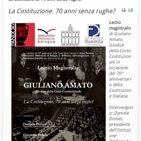
La Costituzione. 70 anni senza rughe?
Lectio
magistralis
di Giuliano
Amato,
Giudice
della Corte
Costituzion
ale in
occasione
del 70°
anniversari
o della
Costituzion
e Italiana.
Intervengon
o: Daniele
Donati,
presidente
dell'Istituzi
one