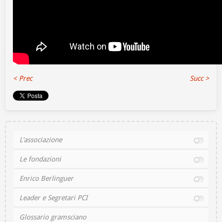
< Prec
Succ >
L'associazione
Le fondazioni
Enrico Berlinguer
Leader e Segretari PCI
Glossario gramsciano