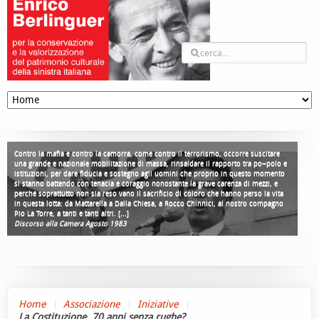
Contro la mafia e contro la camorra, come contro il terrorismo, occorre suscitare
una grande e nazionale mobilitazione di massa, rinsaldare il rapporto tra po¬polo e
istituzioni, per dare fiducia e sostegno agli uomini che proprio in questo momento
si stanno battendo con tenacia e coraggio nonostante la grave carenza di mezzi, e
perché soprattutto non sia reso vano il sacrificio di coloro che hanno perso la vita
in questa lotta: da Mattarella a Dalla Chiesa, a Rocco Chinnici, al nostro compagno
Pio La Torre, a tanti e tanti altri. [...]
Discorso alla Camera Agosto 1983
Home
Associazione
Iniziative
La Costituzione. 70 anni senza rughe?