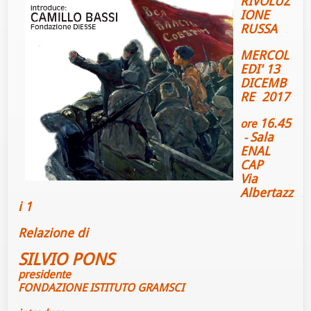
RIVOLUZ
IONE
RUSSA
MERCOL
EDI' 13
DICEMB
RE 2017
16.45
ore
Sala
-
ENAL
CAP
Via
Albertazz
i 1
Relazione di
SILVIO PONS
presidente
FONDAZIONE ISTITUTO GRAMSCI