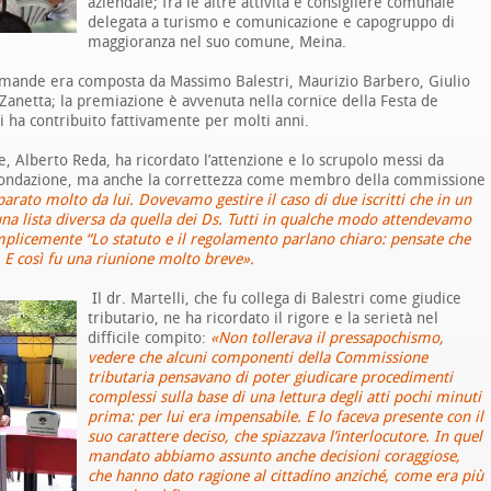
aziendale; fra le altre attività è consigliere comunale
delegata a turismo e comunicazione e capogruppo di
maggioranza nel suo comune, Meina.
omande era composta da Massimo Balestri, Maurizio Barbero, Giulio
 Zanetta; la premiazione è avvenuta nella cornice della Festa de
ri ha contribuito fattivamente per molti anni.
e, Alberto Reda, ha ricordato l’attenzione e lo scrupolo messi da
 Fondazione, ma anche la correttezza come membro della commissione
rato molto da lui. Dovevamo gestire il caso di due iscritti che in un
na lista diversa da quella dei Ds. Tutti in qualche modo attendevamo
mplicemente “Lo statuto e il regolamento parlano chiaro: pensate che
. E così fu una riunione molto breve».
Il dr. Martelli, che fu collega di Balestri come giudice
tributario, ne ha ricordato il rigore e la serietà nel
difficile compito:
«Non tollerava il pressapochismo,
vedere che alcuni componenti della Commissione
tributaria
pensavano di poter giudicare procedimenti
complessi sulla base di una lettura degli atti pochi minuti
prima: per lui era impensabile. E lo faceva presente con il
suo carattere deciso, che spiazzava l’interlocutore. In quel
mandato abbiamo assunto anche decisioni coraggiose,
che hanno dato ragione al cittadino anziché, come era più