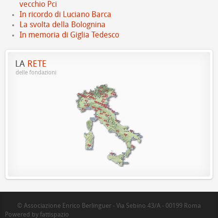
vecchio Pci
In ricordo di Luciano Barca
La svolta della Bolognina
In memoria di Giglia Tedesco
LA
RETE
delle fondazioni
© Associazione Enrico Berlinguer - Via Sebino 43/A - 00199 Roma
Powered by fattispazio