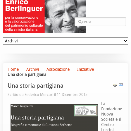
Home
Archivi
Associazione
Iniziative
Una storia partigiana
Una storia partigiana
Scritto da Federico Mercuri il
11 Dicembre 2015
.
La
Fondazione
Nuova
Società e il
Centro
Luccini