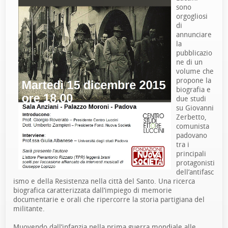
sono
orgogliosi
di
annunciare
la
pubblicazio
ne di un
volume che
propone la
biografia e
due studi
su Giovanni
Zerbetto,
comunista
padovano
tra i
principali
protagonisti
dell’antifasc
ismo e della Resistenza nella città del Santo. Una ricerca
biografica caratterizzata dall’impiego di memorie
documentarie e orali che ripercorre la storia partigiana del
militante.
Muovendo dall’infanzia nella prima guerra mondiale alle