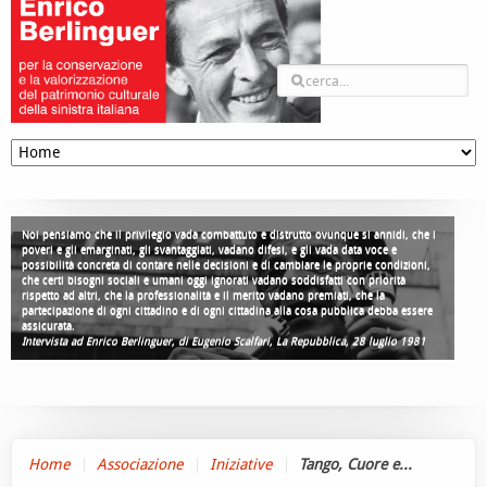
Noi pensiamo che il privilegio vada combattuto e distrutto ovunque si annidi, che i
poveri e gli emarginati, gli svantaggiati, vadano difesi, e gli vada data voce e
possibilità concreta di contare nelle decisioni e di cambiare le proprie condizioni,
che certi bisogni sociali e umani oggi ignorati vadano soddisfatti con priorità
rispetto ad altri, che la professionalità e il merito vadano premiati, che la
partecipazione di ogni cittadino e di ogni cittadina alla cosa pubblica debba essere
assicurata.
Intervista ad Enrico Berlinguer, di Eugenio Scalfari, La Repubblica, 28 luglio 1981
Home
Associazione
Iniziative
Tango, Cuore e...