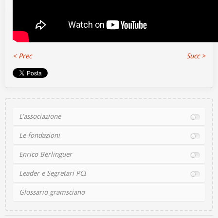
< Prec
Succ >
L'associazione
Le fondazioni
Enrico Berlinguer
Leader e Segretari PCI
Glossario gramsciano