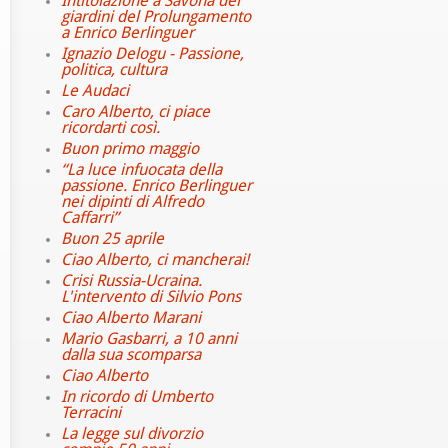
Intitolazione a Savona dei
giardini del Prolungamento
a Enrico Berlinguer
Ignazio Delogu - Passione,
politica, cultura
Le Audaci
Caro Alberto, ci piace
ricordarti così.
Buon primo maggio
“La luce infuocata della
passione. Enrico Berlinguer
nei dipinti di Alfredo
Caffarri”
Buon 25 aprile
Ciao Alberto, ci mancherai!
Crisi Russia-Ucraina.
L'intervento di Silvio Pons
Ciao Alberto Marani
Mario Gasbarri, a 10 anni
dalla sua scomparsa
Ciao Alberto
In ricordo di Umberto
Terracini
La legge sul divorzio