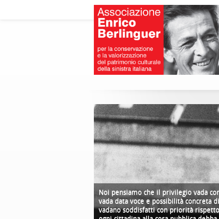
Noi pensiamo che il privilegio vada comb
vada data voce e possibilità concreta di
vadano soddisfatti con priorità rispetto
ogni cittadina alla cosa pubblica debba