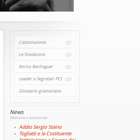
L'associazione
Le fondazioni
Enrico Berlinguer
Leader e Segretari PCI
Glossario gramsciano
News
Memoria e autonomia
Addio Sergio Staino
Togliatti e la Costituente