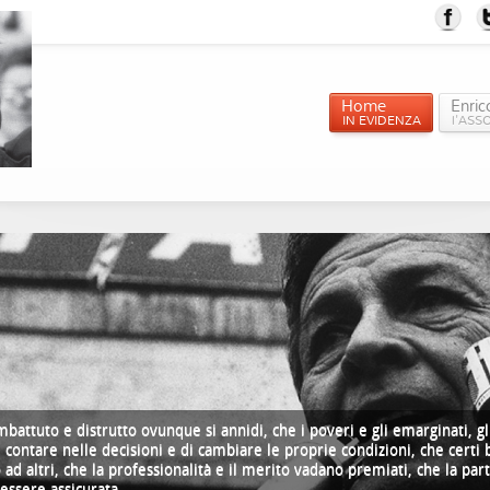
Home
Enric
IN EVIDENZA
l'ASS
attuto e distrutto ovunque si annidi, che i poveri e gli emarginati, gli 
 contare nelle decisioni e di cambiare le proprie condizioni, che certi 
 ad altri, che la professionalità e il merito vadano premiati, che la par
 essere assicurata.