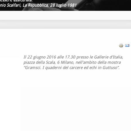
nio Scalfari, La Repubblica, 28 luglio 1981
Il 22 giugno 2016 alle 17.30 presso le Gallerie d'Italia,
piazza della Scala, 6 Milano, nell'ambito della mostra
“Gramsci. I quaderni del carcere ed echi in Guttuso”.