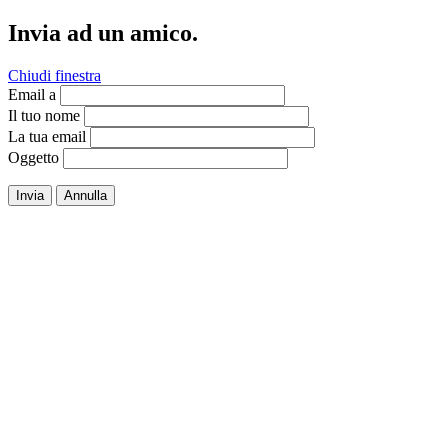
Invia ad un amico.
Chiudi finestra
Email a
Il tuo nome
La tua email
Oggetto
Invia
Annulla